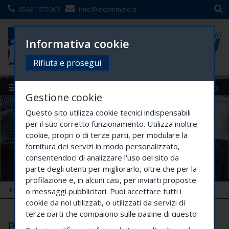
0546 1975000
info@incammino.it
Informativa cookie
Rifiuta e prosegui
Menù
Siti Gruppo
Gestione cookie
Questo sito utilizza cookie tecnici indispensabili
per il suo corretto funzionamento. Utilizza inoltre
cookie, propri o di terze parti, per modulare la
fornitura dei servizi in modo personalizzato,
consentendoci di analizzare l'uso del sito da
parte degli utenti per migliorarlo, oltre che per la
profilazione e, in alcuni casi, per inviarti proposte
HOME
SERVIZI
ANZIANI
PIEMONTE
o messaggi pubblicitari. Puoi accettare tutti i
cookie da noi utilizzati, o utilizzati da servizi di
terze parti che compaiono sulle pagine di questo
PIEMONTE
sito, premendo il pulsante "Accetta tutti i cookie"