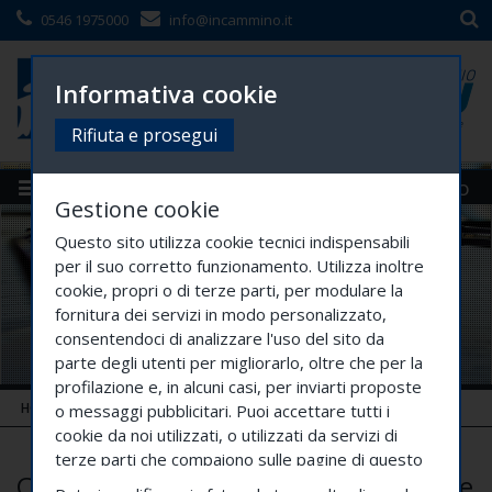
0546 1975000
info@incammino.it
Informativa cookie
Rifiuta e prosegui
Menù
Siti Gruppo
Gestione cookie
Questo sito utilizza cookie tecnici indispensabili
per il suo corretto funzionamento. Utilizza inoltre
cookie, propri o di terze parti, per modulare la
fornitura dei servizi in modo personalizzato,
consentendoci di analizzare l'uso del sito da
parte degli utenti per migliorarlo, oltre che per la
profilazione e, in alcuni casi, per inviarti proposte
HOME
SOCIETÀ TRASPARENTE
CONTROLLI E RILIEVI
...
o messaggi pubblicitari. Puoi accettare tutti i
cookie da noi utilizzati, o utilizzati da servizi di
terze parti che compaiono sulle pagine di questo
Controlli e rilievi sull'amministrazione
sito, premendo il pulsante "Accetta tutti i cookie"